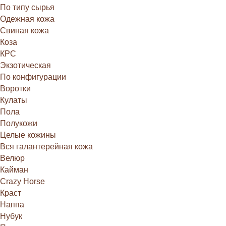
По типу сырья
Одежная кожа
Свиная кожа
Коза
КРС
Экзотическая
По конфигурации
Воротки
Кулаты
Пола
Полукожи
Целые кожины
Вся галантерейная кожа
Велюр
Кайман
Crazy Horse
Краст
Наппа
Нубук