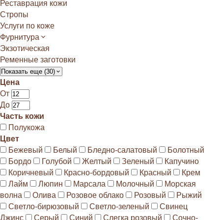
Реставрация кожи
Стропы
Услуги по коже
Фурнитура
Экзотическая
Ременные заготовки
Показать еще (30)
Цена
От
До
Часть кожи
Полукожа
Цвет
Бежевый
Белый
Бледно-салатовый
Болотный
Бордо
Голубой
Желтый
Зеленый
Капучино
Коричневый
Красно-бордовый
Красный
Крем
Лайм
Люпин
Марсала
Молочный
Морская
волна
Олива
Розовое облако
Розовый
Рыжий
Светло-бирюзовый
Светло-зеленый
Свинец
Джинс
Серый
Синий
Слегка розовый
Сочно-