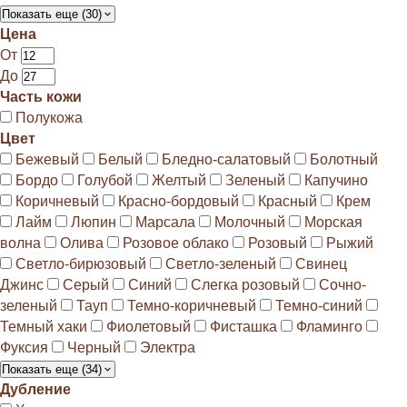
Показать еще (30)
Цена
От
До
Часть кожи
Полукожа
Цвет
Бежевый
Белый
Бледно-салатовый
Болотный
Бордо
Голубой
Желтый
Зеленый
Капучино
Коричневый
Красно-бордовый
Красный
Крем
Лайм
Люпин
Марсала
Молочный
Морская
волна
Олива
Розовое облако
Розовый
Рыжий
Светло-бирюзовый
Светло-зеленый
Свинец
Джинс
Серый
Синий
Слегка розовый
Сочно-
зеленый
Тауп
Темно-коричневый
Темно-синий
Темный хаки
Фиолетовый
Фисташка
Фламинго
Фуксия
Черный
Электра
Показать еще (34)
Дубление