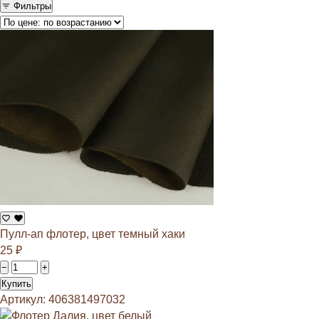
Фильтры
Пулл-ап флотер, цвет темный хаки
25
₽
−
+
Купить
Артикул: 406381497032