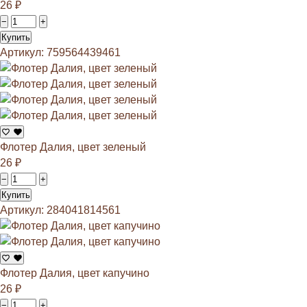
26
₽
−
+
Купить
Артикул: 759564439461
Флотер Далия, цвет зеленый
26
₽
−
+
Купить
Артикул: 284041814561
Флотер Далия, цвет капучино
26
₽
−
+