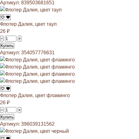
Артикул: 839503681651
Флотер Далия, цвет тауп
26
₽
−
+
Купить
Артикул: 354057776631
Флотер Далия, цвет фламинго
26
₽
−
+
Купить
Артикул: 396039131562