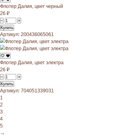
Флотер Далия, цвет черный
26
₽
−
+
Купить
Артикул: 200436065061
Флотер Далия, цвет электра
26
₽
−
+
Купить
Артикул: 704051339031
1
2
3
4
5
→