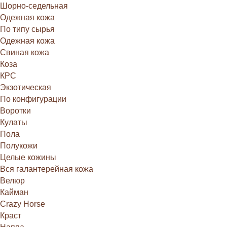
Шорно-седельная
Одежная кожа
По типу сырья
Одежная кожа
Свиная кожа
Коза
КРС
Экзотическая
По конфигурации
Воротки
Кулаты
Пола
Полукожи
Целые кожины
Вся галантерейная кожа
Велюр
Кайман
Crazy Horse
Краст