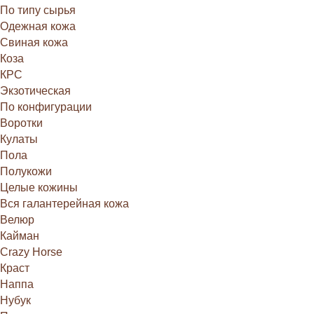
По типу сырья
Одежная кожа
Свиная кожа
Коза
КРС
Экзотическая
По конфигурации
Воротки
Кулаты
Пола
Полукожи
Целые кожины
Вся галантерейная кожа
Велюр
Кайман
Crazy Horse
Краст
Наппа
Нубук