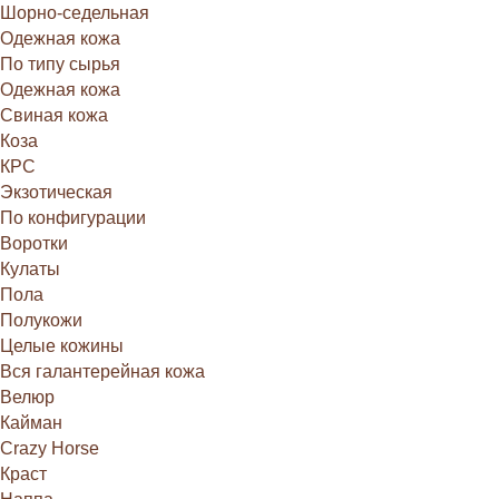
Шорно-седельная
Одежная кожа
По типу сырья
Одежная кожа
Свиная кожа
Коза
КРС
Экзотическая
По конфигурации
Воротки
Кулаты
Пола
Полукожи
Целые кожины
Вся галантерейная кожа
Велюр
Кайман
Crazy Horse
Краст