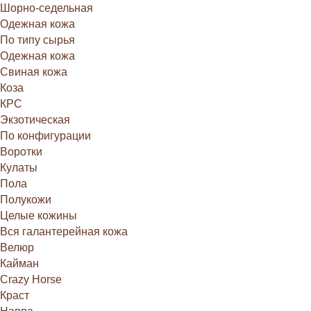
Шорно-седельная
Одежная кожа
По типу сырья
Одежная кожа
Свиная кожа
Коза
КРС
Экзотическая
По конфигурации
Воротки
Кулаты
Пола
Полукожи
Целые кожины
Вся галантерейная кожа
Велюр
Кайман
Crazy Horse
Краст