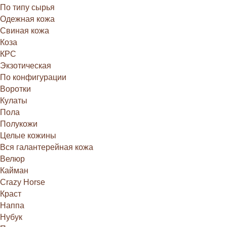
По типу сырья
Одежная кожа
Свиная кожа
Коза
КРС
Экзотическая
По конфигурации
Воротки
Кулаты
Пола
Полукожи
Целые кожины
Вся галантерейная кожа
Велюр
Кайман
Crazy Horse
Краст
Наппа
Нубук