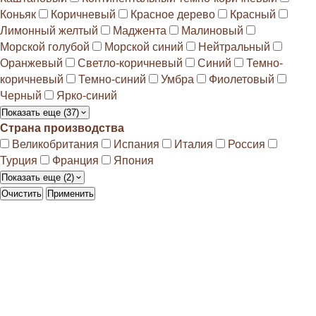
Коньяк
Коричневый
Красное дерево
Красный
Лимонный желтый
Маджента
Малиновый
Морской голубой
Морской синий
Нейтральный
Оранжевый
Светло-коричневый
Синий
Темно-
коричневый
Темно-синий
Умбра
Фиолетовый
Черный
Ярко-синий
Показать еще (37)
Страна производства
Великобритания
Испания
Италия
Россия
Турция
Франция
Япония
Показать еще (2)
Очистить
Применить