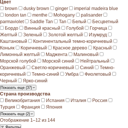
Цвет
brown
dusky brown
ginger
imperial madeira blue
london tan
menthe
Mohogany
palisander
parmaviolet
Saddle Tan
Tan
Белый
Бесцветный
Бордо
Винный красный
Голубой
Горчица
Желтый
Зеленый
Золотой желтый
Изумруд
Каштановый
Континентальный темно-коричневый
Коньяк
Коричневый
Красное дерево
Красный
Лимонный желтый
Маджента
Малиновый
Морской голубой
Морской синий
Нейтральный
Оранжевый
Светло-коричневый
Синий
Темно-
коричневый
Темно-синий
Умбра
Фиолетовый
Черный
Ярко-синий
Показать еще (37)
Страна производства
Великобритания
Испания
Италия
Россия
Турция
Франция
Япония
Показать еще (2)
Отображение 1–12 из 144
Фильтры