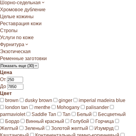
Шорно-седельная
Хромовое дубление
Целые кожины
Реставрация кожи
Стропы
Услуги по коже
Фурнитура
Экзотическая
Ременные заготовки
Показать еще (30)
Цена
От
До
Цвет
brown
dusky brown
ginger
imperial madeira blue
london tan
menthe
Mohogany
palisander
parmaviolet
Saddle Tan
Tan
Белый
Бесцветный
Бордо
Винный красный
Голубой
Горчица
Желтый
Зеленый
Золотой желтый
Изумруд
Каштановый
Континентальный темно-коричневый