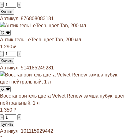
−
+
Купить
Артикул: 876808083181
Антик-гель LeTech, цвет Tan, 200 мл
1 290
₽
−
+
Купить
Артикул: 514185249281
Восстановитель цвета Velvet Renew замша нубук, цвет
нейтральный, 1 л
1 350
₽
−
+
Купить
Артикул: 101115929442