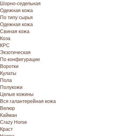
Шорно-седельная
Одежная кожа
По типу сырья
Одежная кожа
Свиная кожа
Коза
КРС
Экзотическая
По конфигурации
Воротки
Кулаты
Пола
Полукожи
Целые кожины
Вся галантерейная кожа
Велюр
Кайман
Crazy Horse
Краст