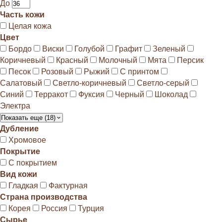
До
Часть кожи
Целая кожа
Цвет
Бордо
Виски
Голубой
Графит
Зеленый
Коричневый
Красный
Молочный
Мята
Персик
Песок
Розовый
Рыжий
С принтом
Салатовый
Светло-коричневый
Светло-серый
Синий
Терракот
Фуксия
Черный
Шоколад
Электра
Показать еще (18)
Дубление
Хромовое
Покрытие
С покрытием
Вид кожи
Гладкая
Фактурная
Страна производства
Корея
Россия
Турция
Сырье