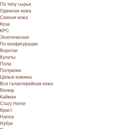
По типу сырья
Одежная кожа
Свиная кожа
Коза
КРС
Экзотическая
По конфигурации
Воротки
Кулаты
Пола
Полукожи
Целые кожины
Вся галантерейная кожа
Велюр
Кайман
Crazy Horse
Краст
Наппа
Нубук