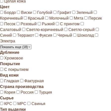
Целая кожа
Цвет
Бордо
Виски
Голубой
Графит
Зеленый
Коричневый
Красный
Молочный
Мята
Персик
Песок
Розовый
Рыжий
С принтом
Салатовый
Светло-коричневый
Светло-серый
Синий
Терракот
Фуксия
Черный
Шоколад
Электра
Показать еще (18)
Дубление
Хромовое
Покрытие
С покрытием
Вид кожи
Гладкая
Фактурная
Страна производства
Корея
Россия
Турция
Сырье
КРС
МРС
Свинья
Тип выделки