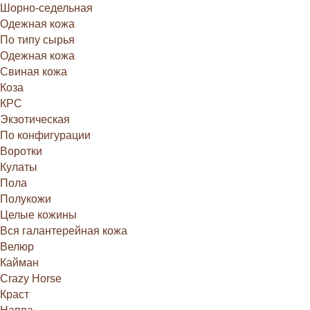
Шорно-седельная
Одежная кожа
По типу сырья
Одежная кожа
Свиная кожа
Коза
КРС
Экзотическая
По конфигурации
Воротки
Кулаты
Пола
Полукожи
Целые кожины
Вся галантерейная кожа
Велюр
Кайман
Crazy Horse
Краст