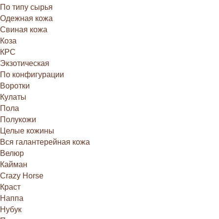
По типу сырья
Одежная кожа
Свиная кожа
Коза
КРС
Экзотическая
По конфигурации
Воротки
Кулаты
Пола
Полукожи
Целые кожины
Вся галантерейная кожа
Велюр
Кайман
Crazy Horse
Краст
Наппа
Нубук