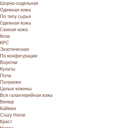
Шорно-седельная
Одежная кожа
По типу сырья
Одежная кожа
Свиная кожа
Коза
КРС
Экзотическая
По конфигурации
Воротки
Кулаты
Пола
Полукожи
Целые кожины
Вся галантерейная кожа
Велюр
Кайман
Crazy Horse
Краст