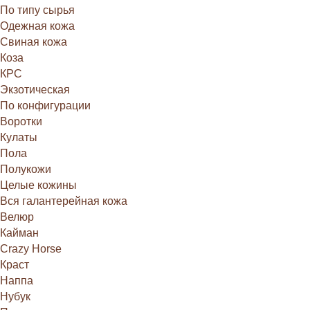
По типу сырья
Одежная кожа
Свиная кожа
Коза
КРС
Экзотическая
По конфигурации
Воротки
Кулаты
Пола
Полукожи
Целые кожины
Вся галантерейная кожа
Велюр
Кайман
Crazy Horse
Краст
Наппа
Нубук