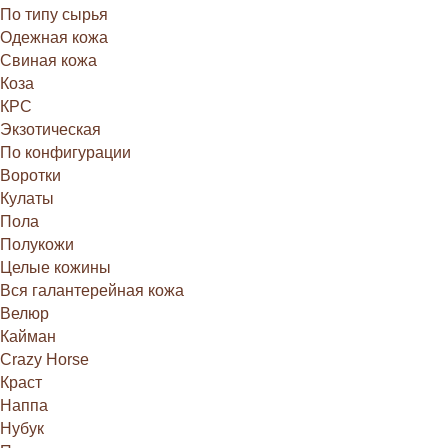
По типу сырья
Одежная кожа
Свиная кожа
Коза
КРС
Экзотическая
По конфигурации
Воротки
Кулаты
Пола
Полукожи
Целые кожины
Вся галантерейная кожа
Велюр
Кайман
Crazy Horse
Краст
Наппа
Нубук