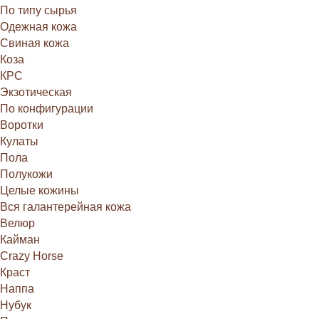
По типу сырья
Одежная кожа
Свиная кожа
Коза
КРС
Экзотическая
По конфигурации
Воротки
Кулаты
Пола
Полукожи
Целые кожины
Вся галантерейная кожа
Велюр
Кайман
Crazy Horse
Краст
Наппа
Нубук