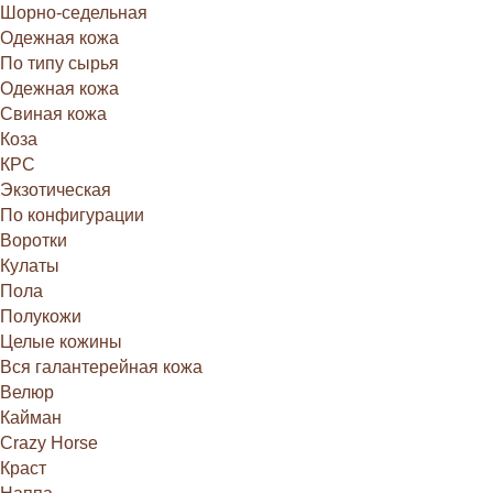
Шорно-седельная
Одежная кожа
По типу сырья
Одежная кожа
Свиная кожа
Коза
КРС
Экзотическая
По конфигурации
Воротки
Кулаты
Пола
Полукожи
Целые кожины
Вся галантерейная кожа
Велюр
Кайман
Crazy Horse
Краст