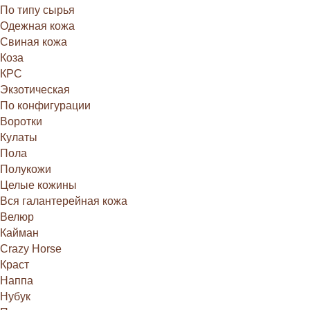
По типу сырья
Одежная кожа
Свиная кожа
Коза
КРС
Экзотическая
По конфигурации
Воротки
Кулаты
Пола
Полукожи
Целые кожины
Вся галантерейная кожа
Велюр
Кайман
Crazy Horse
Краст
Наппа
Нубук