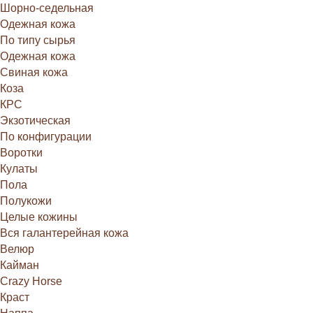
Шорно-седельная
Одежная кожа
По типу сырья
Одежная кожа
Свиная кожа
Коза
КРС
Экзотическая
По конфигурации
Воротки
Кулаты
Пола
Полукожи
Целые кожины
Вся галантерейная кожа
Велюр
Кайман
Crazy Horse
Краст