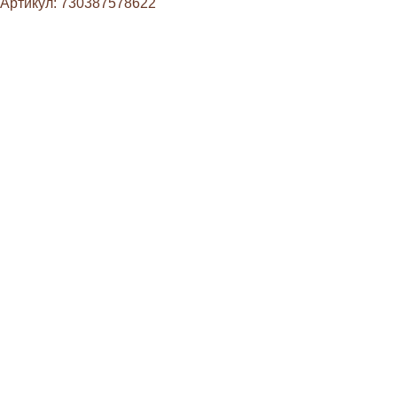
Артикул:
730387578622