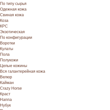
По типу сырья
Одежная кожа
Свиная кожа
Коза
КРС
Экзотическая
По конфигурации
Воротки
Кулаты
Пола
Полукожи
Целые кожины
Вся галантерейная кожа
Велюр
Кайман
Crazy Horse
Краст
Наппа
Нубук