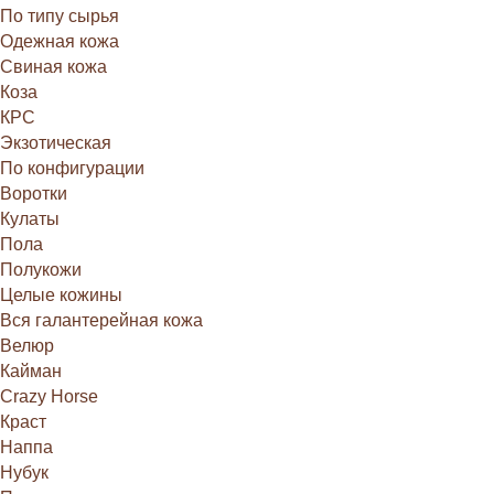
По типу сырья
Одежная кожа
Свиная кожа
Коза
КРС
Экзотическая
По конфигурации
Воротки
Кулаты
Пола
Полукожи
Целые кожины
Вся галантерейная кожа
Велюр
Кайман
Crazy Horse
Краст
Наппа
Нубук