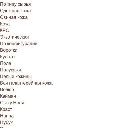
По типу сырья
Одежная кожа
Свиная кожа
Коза
КРС
Экзотическая
По конфигурации
Воротки
Кулаты
Пола
Полукожи
Целые кожины
Вся галантерейная кожа
Велюр
Кайман
Crazy Horse
Краст
Наппа
Нубук