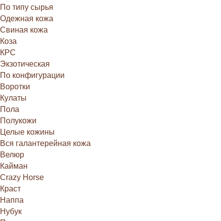
По типу сырья
Одежная кожа
Свиная кожа
Коза
КРС
Экзотическая
По конфигурации
Воротки
Кулаты
Пола
Полукожи
Целые кожины
Вся галантерейная кожа
Велюр
Кайман
Crazy Horse
Краст
Наппа
Нубук