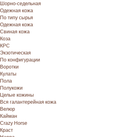
Шорно-седельная
Одежная кожа
По типу сырья
Одежная кожа
Свиная кожа
Коза
КРС
Экзотическая
По конфигурации
Воротки
Кулаты
Пола
Полукожи
Целые кожины
Вся галантерейная кожа
Велюр
Кайман
Crazy Horse
Краст